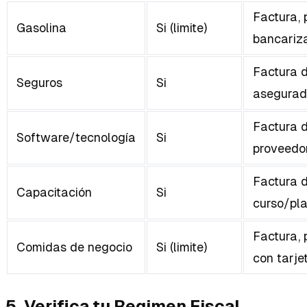
Factura,
Gasolina
Si (limite)
bancariz
Factura d
Seguros
Si
asegurad
Factura d
Software/tecnología
Si
proveedo
Factura d
Capacitación
Si
curso/pl
Factura,
Comidas de negocio
Si (limite)
con tarje
5. Verifica tu Regimen Fiscal