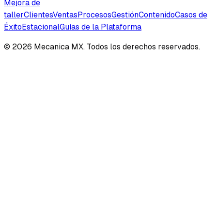
Mejora de
taller
Clientes
Ventas
Procesos
Gestión
Contenido
Casos de
Éxito
Estacional
Guías de la Plataforma
©
2026
Mecanica MX. Todos los derechos reservados.